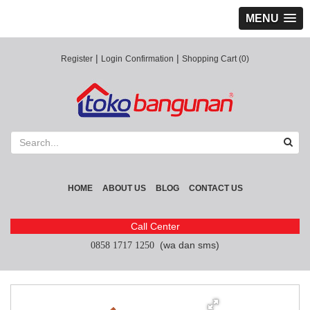
MENU
|
|
Register
Login
Confirmation
Shopping Cart (0)
HOME
ABOUT US
BLOG
CONTACT US
Call Center
(wa dan sms)
0858 1717 1250